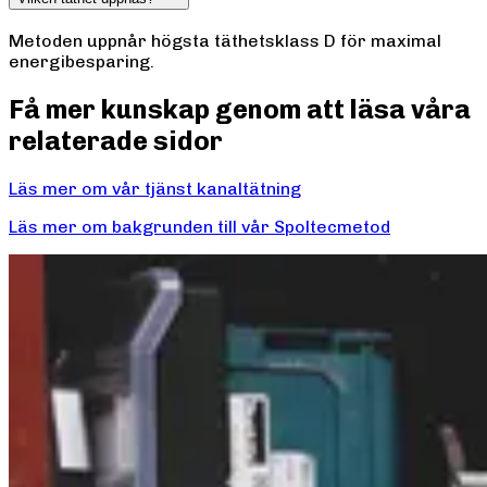
Metoden uppnår högsta täthetsklass D för maximal
energibesparing.
Få mer kunskap genom att läsa våra
relaterade sidor
Läs mer om vår tjänst kanaltätning
Läs mer om bakgrunden till vår Spoltecmetod