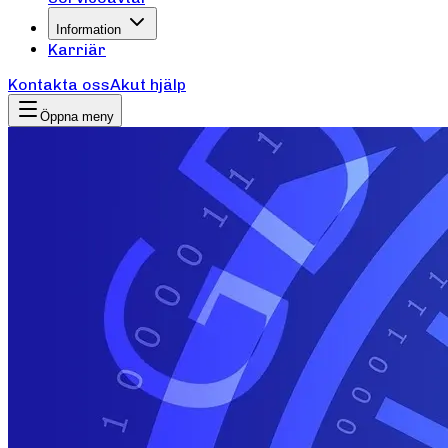
Information
Karriär
Kontakta oss
Akut hjälp
Öppna meny