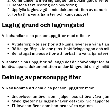
Kommunicera med dig angående bokningar, offerte
Hantera fakturering och bokföring
Uppfylla lagkrav gällande dokumentation av saneri
Förbättra våra tjänster och kundsupport
Laglig grund och lagringstid
Vi behandlar dina personuppgifter med stöd av:
Avtalsförpliktelser (för att kunna leverera våra tjä
Rättsliga förpliktelser (t.ex. bokföringslagen och mil
Berättigat intresse (för att förbättra våra tjänster)
Vi sparar dina uppgifter så länge det är nödvändigt för än
behöva spara dokumentation under längre tid enligt miljö
Delning av personuppgifter
Vi kan komma att dela dina personuppgifter med:
Underleverantörer som hjälper oss utföra våra tjä
Myndigheter när lagen kräver det (t.ex. vid rappor
IT-leverantörer som hanterar våra system