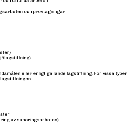
r och utförda arbeten
ngsarbeten och provtagningar
nster)
jölagstiftning)
damålen eller enligt gällande lagstiftning. För vissa typer
lagstiftningen.
nster
tering av saneringsarbeten)