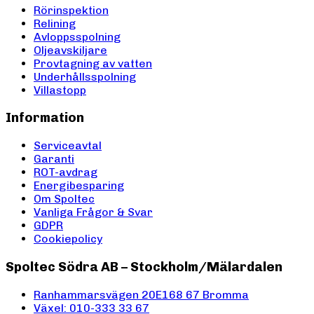
Rörinspektion
Relining
Avloppsspolning
Oljeavskiljare
Provtagning av vatten
Underhållsspolning
Villastopp
Information
Serviceavtal
Garanti
ROT-avdrag
Energibesparing
Om Spoltec
Vanliga Frågor & Svar
GDPR
Cookiepolicy
Spoltec Södra AB – Stockholm/Mälardalen
Ranhammarsvägen 20E
168 67 Bromma
Växel: 010-333 33 67