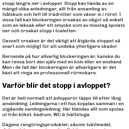
stopp längre ner i avloppet. Stopp kan hända av en
mängd olika anledningar, allt från ansamling av
tvålskum och fett till trädrötter som växer in i röret. I
vissa fall kan blockeringen orsakas av något så enkelt
som en leksak eller ett smycke som av misstag spolats
ner och orsakat stopp i toaletten
Oavsett orsaken är det viktigt att åtgärda stoppet så
snart som möjligt för att undvika ytterligare skador.
Beroende på hur allvarlig blockeringen är, kanske du
kan rensa bort den själv med en kolv eller en ensband.
Men i de fall där blockeringen är allvarligare är det
bäst att ringa en professionell rörmokare.
Varför blir det stopp i avloppet?
Det är helt normalt att avloppsrör täpps till efter lång
användning. Ledningarna i ett hus kopplas samman i en
utgående samlingsledning. Här blandas allt som spolas
ut från köket, badrum, WC & tvättstuga.
Dagens rengöringsprodukter, såsom tvättmedel,