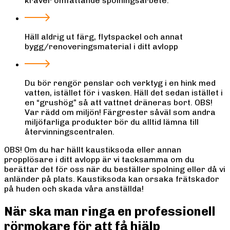
kräver omfattande spolningsarbete.
Häll aldrig ut färg, flytspackel och annat
bygg/renoveringsmaterial i ditt avlopp
Du bör rengör penslar och verktyg i en hink med
vatten, istället för i vasken. Häll det sedan istället i
en “grushög” så att vattnet dräneras bort. OBS!
Var rädd om miljön! Färgrester såväl som andra
miljöfarliga produkter bör du alltid lämna till
återvinningscentralen.
OBS! Om du har hällt kaustiksoda eller annan
propplösare i ditt avlopp är vi tacksamma om du
berättar det för oss när du beställer spolning eller då vi
anländer på plats. Kaustiksoda kan orsaka frätskador
på huden och skada våra anställda!
När ska man ringa en professionell
rörmokare för att få hjälp