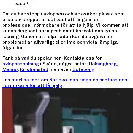
bada?
Om du har stopp i avloppen och är osäker på vad som
orsakar stoppet är det bäst att ringa in en
professionell rörmokare för att få hjälp. Vi kommer att
kunna diagnostisera problemet korrekt och ge en
lösning. Genom att följa råden kan du avgöra om
problemet är allvarligt eller inte och vidta lämpliga
åtgärder.
Tänk på vad du spolar ner! Kontakta oss för
avloppsspolning
i Skåne, några orter:
Helsingborg
,
Malmö
,
Kristianstad
men även
Göteborg
Läs mer
Läs mer om
När ska man ringa en professionell
rörmokare för att få hjälp