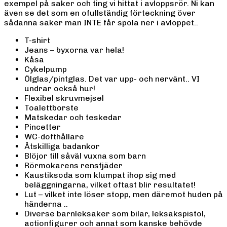
exempel på saker och ting vi hittat i avloppsrör. Ni kan
även se det som en ofullständig förteckning över
sådanna saker man INTE får spola ner i avloppet..
T-shirt
Jeans – byxorna var hela!
Kåsa
Cykelpump
Ölglas/pintglas. Det var upp- och nervänt.. VI
undrar också hur!
Flexibel skruvmejsel
Toalettborste
Matskedar och teskedar
Pincetter
WC-dofthållare
Åtskilliga badankor
Blöjor till såväl vuxna som barn
Rörmokarens rensfjäder
Kaustiksoda som klumpat ihop sig med
beläggningarna, vilket oftast blir resultatet!
Lut – vilket inte löser stopp, men däremot huden på
händerna ..
Diverse barnleksaker som bilar, leksakspistol,
actionfigurer och annat som kanske behövde