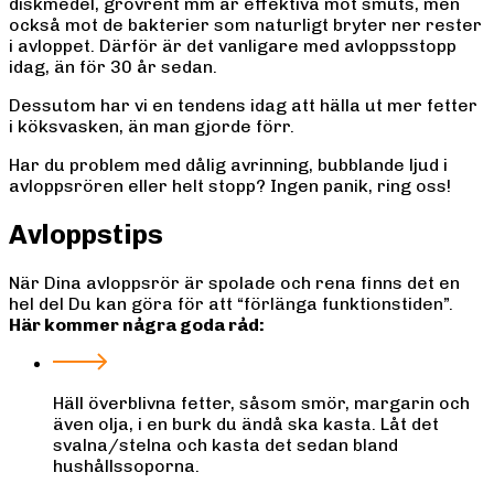
diskmedel, grovrent mm är effektiva mot smuts, men
också mot de bakterier som naturligt bryter ner rester
i avloppet. Därför är det vanligare med avloppsstopp
idag, än för 30 år sedan.
Dessutom har vi en tendens idag att hälla ut mer fetter
i köksvasken, än man gjorde förr.
Har du problem med dålig avrinning, bubblande ljud i
avloppsrören eller helt stopp? Ingen panik, ring oss!
Avloppstips
När Dina avloppsrör är spolade och rena finns det en
hel del Du kan göra för att “förlänga funktionstiden”.
Här kommer några goda råd:
Häll överblivna fetter, såsom smör, margarin och
även olja, i en burk du ändå ska kasta. Låt det
svalna/stelna och kasta det sedan bland
hushållssoporna.