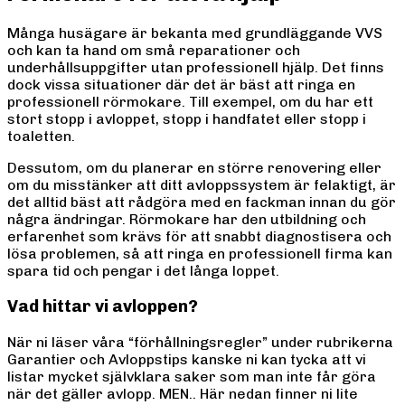
Många husägare är bekanta med grundläggande VVS
och kan ta hand om små reparationer och
underhållsuppgifter utan professionell hjälp. Det finns
dock vissa situationer där det är bäst att ringa en
professionell rörmokare. Till exempel, om du har ett
stort stopp i avloppet, stopp i handfatet eller stopp i
toaletten.
Dessutom, om du planerar en större renovering eller
om du misstänker att ditt avloppssystem är felaktigt, är
det alltid bäst att rådgöra med en fackman innan du gör
några ändringar. Rörmokare har den utbildning och
erfarenhet som krävs för att snabbt diagnostisera och
lösa problemen, så att ringa en professionell firma kan
spara tid och pengar i det långa loppet.
Vad hittar vi avloppen?
När ni läser våra “förhållningsregler” under rubrikerna
Garantier och Avloppstips kanske ni kan tycka att vi
listar mycket självklara saker som man inte får göra
när det gäller avlopp. MEN.. Här nedan finner ni lite