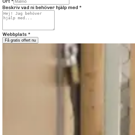
Ort
*
Beskriv vad ni behöver hjälp med
*
Webbplats
*
Få gratis offert nu