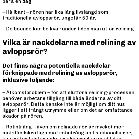
bara en dag
– Hållbart – rören har lika lång livslängd som
traditionella avloppsrör, ungefär 50 år.
– De boende kan bo kvar under tiden man utför relining
Vilka är nackdelarna med relining av
avloppsrör?
Det finns några potentiella nackdelar
förknippade med relining av avloppsrör,
inklusive följande:
– Åtkomstproblem – för att slutföra relining-processen
behöver arbetare tillgång till båda ändarna av ditt
avloppsrör. Detta kanske inte är möjligt om ditt hus
ligger i ett trångt utrymme eller om det är omfattande
skador på rören.
– Rotintrång – även om relinade rör är mycket mer
motståndskraftiga mot rotintrång än traditionella rör,
kan rötter fortfarande orsaka problem med tiden.