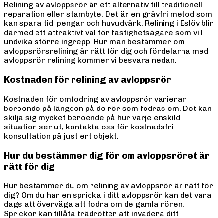
Relining av avloppsrör är ett alternativ till traditionell
reparation eller stambyte. Det är en grävfri metod som
kan spara tid, pengar och huvudvärk. Relining i Eslöv blir
därmed ett attraktivt val för fastighetsägare som vill
undvika större ingrepp. Hur man bestämmer om
avloppsrörsrelining är rätt för dig och fördelarna med
avloppsrör relining kommer vi besvara nedan.
Kostnaden för relining av avloppsrör
Kostnaden för omfodring av avloppsrör varierar
beroende på längden på de rör som fodras om. Det kan
skilja sig mycket beroende på hur varje enskild
situation ser ut, kontakta oss för kostnadsfri
konsultation på just ert objekt.
Hur du bestämmer dig för om avloppsröret är
rätt för dig
Hur bestämmer du om relining av avloppsrör är rätt för
dig? Om du har en spricka i ditt avloppsrör kan det vara
dags att överväga att fodra om de gamla rören.
Sprickor kan tillåta trädrötter att invadera ditt