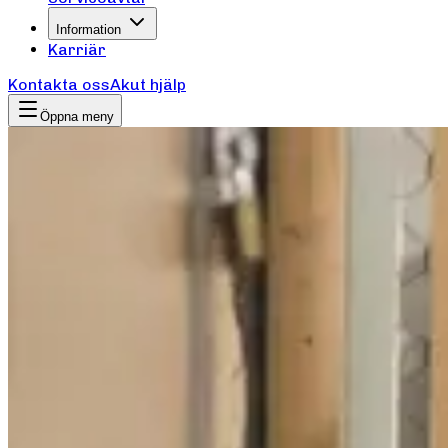
Information
Karriär
Kontakta oss
Akut hjälp
Öppna meny