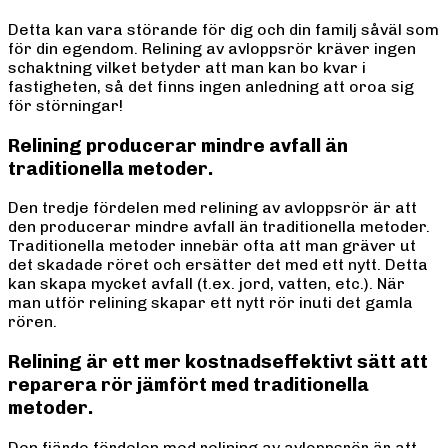
Detta kan vara störande för dig och din familj såväl som
för din egendom. Relining av avloppsrör kräver ingen
schaktning vilket betyder att man kan bo kvar i
fastigheten, så det finns ingen anledning att oroa sig
för störningar!
Relining producerar mindre avfall än
traditionella metoder.
Den tredje fördelen med relining av avloppsrör är att
den producerar mindre avfall än traditionella metoder.
Traditionella metoder innebär ofta att man gräver ut
det skadade röret och ersätter det med ett nytt. Detta
kan skapa mycket avfall (t.ex. jord, vatten, etc.). När
man utför relining skapar ett nytt rör inuti det gamla
rören.
Relining är ett mer kostnadseffektivt sätt att
reparera rör jämfört med traditionella
metoder.
Den fjärde fördelen med relining av avloppsrör är att