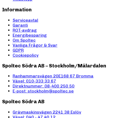
Information
Serviceavtal
Garanti
ROT-avdrag
Energibesparing
Om Spoltec
Vanliga Frågor & Svar
GDPR
Cookiepolicy
Spoltec Södra AB – Stockholm/Mälardalen
Ranhammarsvägen 20E
168 67 Bromma
Växel: 010-333 33 67
Direktnummer: 08-400 250 50
E-post: stockholm@spoltec.se
Spoltec Södra AB
Grävmaskinsvägen 2
241 38 Eslöv
Växel: 040 - 47 40 12