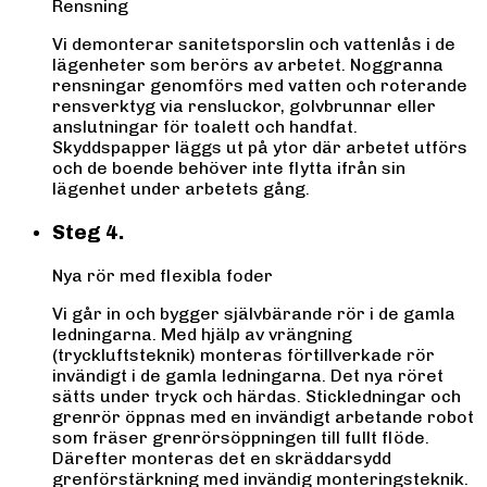
Rensning
Vi demonterar sanitetsporslin och vattenlås i de
lägenheter som berörs av arbetet. Noggranna
rensningar genomförs med vatten och roterande
rensverktyg via rensluckor, golvbrunnar eller
anslutningar för toalett och handfat.
Skyddspapper läggs ut på ytor där arbetet utförs
och de boende behöver inte flytta ifrån sin
lägenhet under arbetets gång.
Steg 4.
Nya rör med flexibla foder
Vi går in och bygger självbärande rör i de gamla
ledningarna. Med hjälp av vrängning
(tryckluftsteknik) monteras förtillverkade rör
invändigt i de gamla ledningarna. Det nya röret
sätts under tryck och härdas. Stickledningar och
grenrör öppnas med en invändigt arbetande robot
som fräser grenrörsöppningen till fullt flöde.
Därefter monteras det en skräddarsydd
grenförstärkning med invändig monteringsteknik.