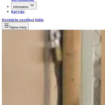
Information
Karriär
Kontakta oss
Akut hjälp
Öppna meny