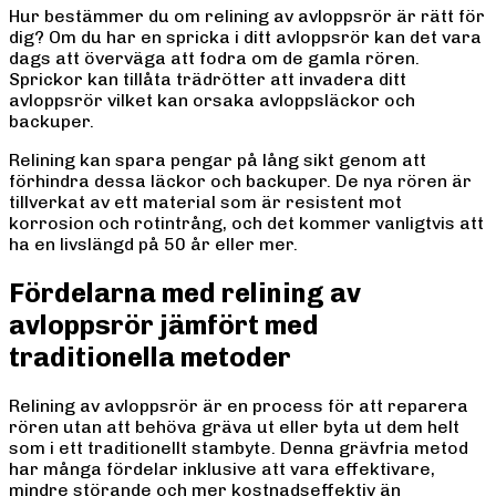
Hur bestämmer du om relining av avloppsrör är rätt för
dig? Om du har en spricka i ditt avloppsrör kan det vara
dags att överväga att fodra om de gamla rören.
Sprickor kan tillåta trädrötter att invadera ditt
avloppsrör vilket kan orsaka avloppsläckor och
backuper.
Relining kan spara pengar på lång sikt genom att
förhindra dessa läckor och backuper. De nya rören är
tillverkat av ett material som är resistent mot
korrosion och rotintrång, och det kommer vanligtvis att
ha en livslängd på 50 år eller mer.
Fördelarna med relining av
avloppsrör jämfört med
traditionella metoder
Relining av avloppsrör är en process för att reparera
rören utan att behöva gräva ut eller byta ut dem helt
som i ett traditionellt stambyte. Denna grävfria metod
har många fördelar inklusive att vara effektivare,
mindre störande och mer kostnadseffektiv än