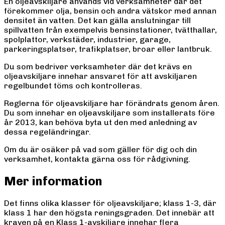
En oljeavskiljare används vid verksamheter där det
förekommer olja, bensin och andra vätskor med annan
densitet än vatten. Det kan gälla anslutningar till
spillvatten från exempelvis bensinstationer, tvätthallar,
spolplattor, verkstäder, industrier, garage,
parkeringsplatser, trafikplatser, broar eller lantbruk.
Du som bedriver verksamheter där det krävs en
oljeavskiljare innehar ansvaret för att avskiljaren
regelbundet töms och kontrolleras.
Reglerna för oljeavskiljare har förändrats genom åren.
Du som innehar en oljeavskiljare som installerats före
år 2013, kan behöva byta ut den med anledning av
dessa regeländringar.
Om du är osäker på vad som gäller för dig och din
verksamhet, kontakta gärna oss för rådgivning.
Mer information
Det finns olika klasser för oljeavskiljare; klass 1-3, där
klass 1 har den högsta reningsgraden. Det innebär att
kraven på en Klass 1-avskiljare innehar flera