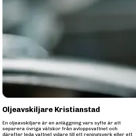
Oljeavskiljare Kristianstad
En oljeavskiljare är en anläggning vars syfte är att
separera övriga vätskor från avloppsvattnet och
därefter leda vattnet vidare till ett reningsverk eller ett