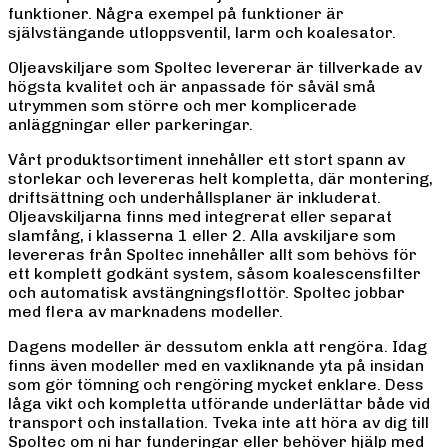
funktioner. Några exempel på funktioner är
självstängande utloppsventil, larm och koalesator.
Oljeavskiljare som Spoltec levererar är tillverkade av
högsta kvalitet och är anpassade för såväl små
utrymmen som större och mer komplicerade
anläggningar eller parkeringar.
Vårt produktsortiment innehåller ett stort spann av
storlekar och levereras helt kompletta, där montering,
driftsättning och underhållsplaner är inkluderat.
Oljeavskiljarna finns med integrerat eller separat
slamfång, i klasserna 1 eller 2. Alla avskiljare som
levereras från Spoltec innehåller allt som behövs för
ett komplett godkänt system, såsom koalescensfilter
och automatisk avstängningsflottör. Spoltec jobbar
med flera av marknadens modeller.
Dagens modeller är dessutom enkla att rengöra. Idag
finns även modeller med en vaxliknande yta på insidan
som gör tömning och rengöring mycket enklare. Dess
låga vikt och kompletta utförande underlättar både vid
transport och installation. Tveka inte att höra av dig till
Spoltec om ni har funderingar eller behöver hjälp med