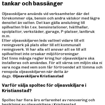
tankar och bassänger
Oljeavskiljare används vid verksamheter där det
förekommer olja, bensin och andra vätskor med lägre
densitet än vatten. Det kan gälla anslutning till
spillvatten från t.ex. bensinstationer, tvätthallar,
spolplattor, verkstäder, garage, P-platser, lantbruk
m.m.
Efter oljeavskiljaren leds vattnet vidare till ett
reningsverk på plats eller till ett kommunalt
reningsverk. Vi har alla ett ansvar att se till att
spillvattnet inte orsakar miljöföroreningar.
Det finns många regler kring hur oljeavskiljare ska
installeras och användas. För att värna om miljön ska ni
vara noga med vem som får förtroendet att tömma och
renspola oljeavskiljaren när detta är
dags.
Oljeavskiljare Kristianstad
Varför välja spoltec för oljeavskiljare i
Kristianstad?
Spoltec har flera års erfarenhet av renovering och
besiktning av oljeavskiljare i Kristianstad.