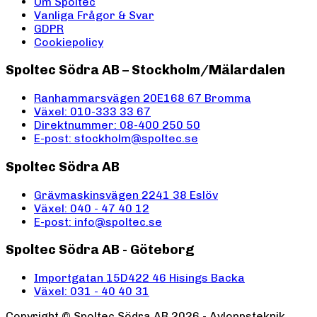
Om Spoltec
Vanliga Frågor & Svar
GDPR
Cookiepolicy
Spoltec Södra AB – Stockholm/Mälardalen
Ranhammarsvägen 20E
168 67 Bromma
Växel: 010-333 33 67
Direktnummer: 08-400 250 50
E-post: stockholm@spoltec.se
Spoltec Södra AB
Grävmaskinsvägen 2
241 38 Eslöv
Växel: 040 - 47 40 12
E-post: info@spoltec.se
Spoltec Södra AB - Göteborg
Importgatan 15D
422 46 Hisings Backa
Växel: 031 - 40 40 31
Copyright ©
Spoltec Södra AB
2026
- Avloppsteknik