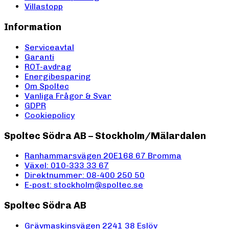
Villastopp
Information
Serviceavtal
Garanti
ROT-avdrag
Energibesparing
Om Spoltec
Vanliga Frågor & Svar
GDPR
Cookiepolicy
Spoltec Södra AB – Stockholm/Mälardalen
Ranhammarsvägen 20E
168 67 Bromma
Växel: 010-333 33 67
Direktnummer: 08-400 250 50
E-post: stockholm@spoltec.se
Spoltec Södra AB
Grävmaskinsvägen 2
241 38 Eslöv