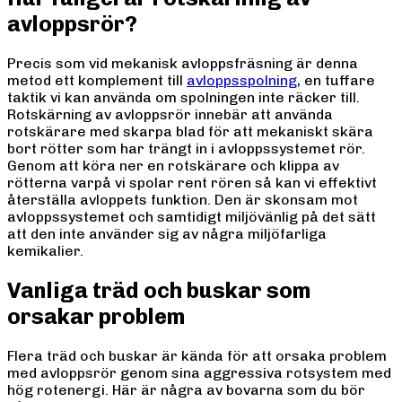
avloppsrör?
Precis som vid mekanisk avloppsfräsning är denna
metod ett komplement till
avloppsspolning
, en tuffare
taktik vi kan använda om spolningen inte räcker till.
Rotskärning av avloppsrör innebär att använda
rotskärare med skarpa blad för att mekaniskt skära
bort rötter som har trängt in i avloppssystemet rör.
Genom att köra ner en rotskärare och klippa av
rötterna varpå vi spolar rent rören så kan vi effektivt
återställa avloppets funktion. Den är skonsam mot
avloppssystemet och samtidigt miljövänlig på det sätt
att den inte använder sig av några miljöfarliga
kemikalier.
Vanliga träd och buskar som
orsakar problem
Flera träd och buskar är kända för att orsaka problem
med avloppsrör genom sina aggressiva rotsystem med
hög rotenergi. Här är några av bovarna som du bör