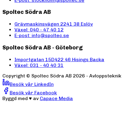
E-post: stockholm@spoltec.se
Spoltec Södra AB
Grävmaskinsvägen 2
241 38 Eslöv
Växel: 040 - 47 40 12
E-post: info@spoltec.se
Spoltec Södra AB - Göteborg
Importgatan 15D
422 46 Hisings Backa
Växel: 031 - 40 40 31
Copyright ©
Spoltec Södra AB
2026
- Avloppsteknik
Besök vår LinkedIn
Besök vår Facebook
Byggd med
♥
av
Capace Media