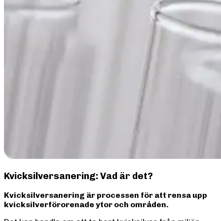
Kvicksilversanering: Vad är det?
Kvicksilversanering är processen för att rensa upp
kvicksilverförorenade ytor och områden.